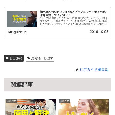
諦め癖がついた人にif-thenプランニング！驚きの結
果を実感してください！
1か月で5キロ痩せるぞ！1か月で3冊本を読むぞ！私たちは目標を
立てることは、得意ですが、それを達成するための行動は不得意
の人が多いようです。そういう人のために行動をすることに注力
するif-thenプランニング、ぜひ試してみてください。
2019.10.03
biz-guide.jp
自己啓発
思考法・心理学
ビズガイド編集部
関連記事
自己啓発
自己啓発