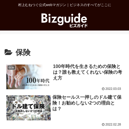
村上むねつぐ公式webマガジン｜ビジネスのすべてがここに
保険
100年時代を生きるための保険と
保険
は？誰も教えてくれない保険の考
え方
2022.03.03
保険セールス一押しのドル建て保
保険
険！お勧めしない2つの理由と
は？
2022.02.28