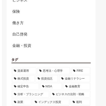
ビジネス
保険
働き方
自己啓発
金融・投資
タグ
資産運用
思考法・心理学
FIRE
株式投資
投資信託
金融リテラシー
確定申告
NISA
金融教育
分析・プランニング
ビジネスの法則・戦略
副業
インデックス投資
複利