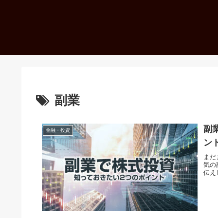
副業
副
金融・投資
ン
まだ
気の
伝え