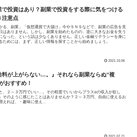
業で投資はあり？副業で投資をする際に気をつける
き注意点
かる、副業」「仮想通貨で大儲け」今やＳＮＳなどで、副業の広告を見
日はありません。しかし、副業を始めたものの、逆に大きなお金を失う
になった、という話は少なくありません。正しい金融リテラシーを身に
るためには、まず、正しい情報を探すことから始めましょう。
2021.10.06
給料が上がらない…。』それなら副業ならぬ‟複
”がおすすめ！
と、２～３万円でいい…。その程度でいいからプラスαの収入が欲し
」そのように感じたことはありませんか？２～３万円、自由に使えるお
増えれば、・趣味に使え...
2021.07.21