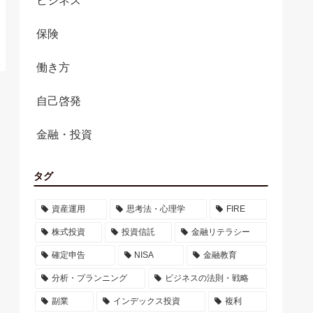
ビジネス
保険
働き方
自己啓発
金融・投資
タグ
資産運用
思考法・心理学
FIRE
株式投資
投資信託
金融リテラシー
確定申告
NISA
金融教育
分析・プランニング
ビジネスの法則・戦略
副業
インデックス投資
複利