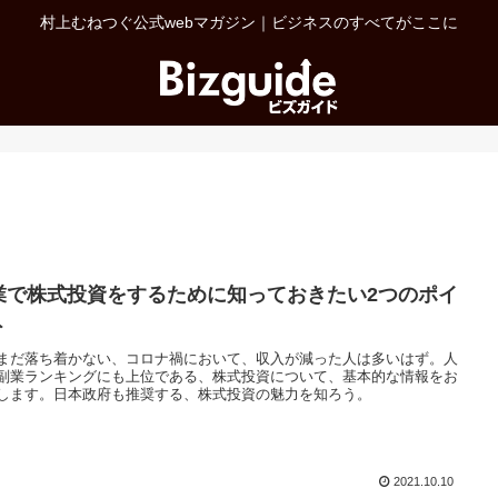
村上むねつぐ公式webマガジン｜ビジネスのすべてがここに
業で株式投資をするために知っておきたい2つのポイ
ト
まだ落ち着かない、コロナ禍において、収入が減った人は多いはず。人
副業ランキングにも上位である、株式投資について、基本的な情報をお
します。日本政府も推奨する、株式投資の魅力を知ろう。
2021.10.10