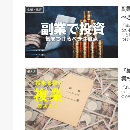
副
金融・投資
べ
「儲
ない
こと
つけ
『
働き方
業
「あ
い！
金が